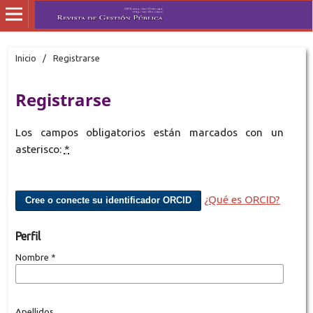
Inicio
/
Registrarse
Registrarse
Los campos obligatorios están marcados con un
asterisco:
*
¿Qué es ORCID?
Cree o conecte su identificador ORCID
Perfil
Nombre
*
Apellidos