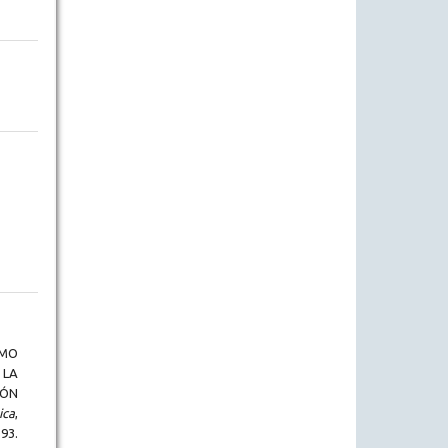
MO
 LA
IÓN
ica
,
.