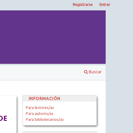
Registrarse
Entrar
Buscar
INFORMACIÓN
Para lectores/as
Para autores/as
DE
Para bibliotecarios/as