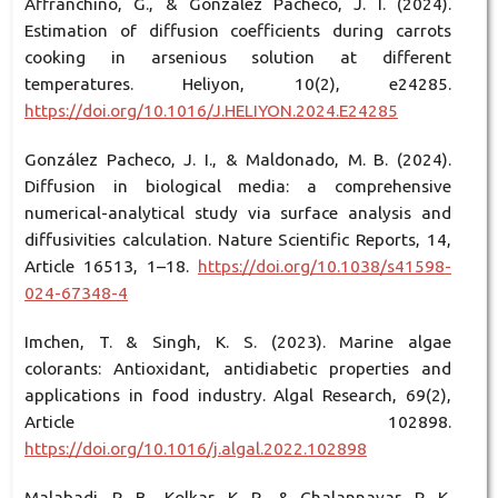
Affranchino, G., & González Pacheco, J. I. (2024).
Estimation of diffusion coefficients during carrots
cooking in arsenious solution at different
temperatures. Heliyon, 10(2), e24285.
https://doi.org/10.1016/J.HELIYON.2024.E24285
González Pacheco, J. I., & Maldonado, M. B. (2024).
Diffusion in biological media: a comprehensive
numerical-analytical study via surface analysis and
diffusivities calculation. Nature Scientific Reports, 14,
Article 16513, 1–18.
https://doi.org/10.1038/s41598-
024-67348-4
Imchen, T. & Singh, K. S. (2023). Marine algae
colorants: Antioxidant, antidiabetic properties and
applications in food industry. Algal Research, 69(2),
Article 102898.
https://doi.org/10.1016/j.algal.2022.102898
Malabadi, R. B., Kolkar, K. P., & Chalannavar, R. K.