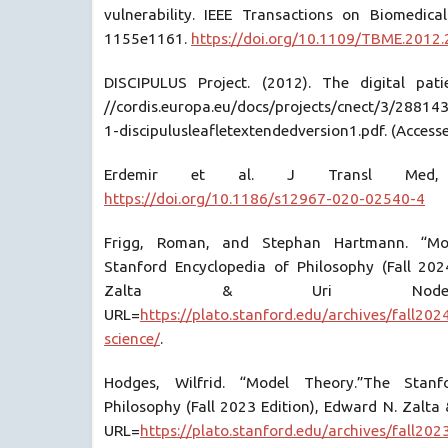
vulnerability. IEEE Transactions on Biomedical
1155e1161.
https://doi.org/10.1109/TBME.2012
DISCIPULUS Project. (2012). The digital pati
//cordis.europa.eu/docs/projects/cnect/3/28814
1-discipulusleafletextendedversion1.pdf. (Access
Erdemir et al. J Transl Med, 
https://doi.org/10.1186/s12967-020-02540-4
Frigg, Roman, and Stephan Hartmann. “Mod
Stanford Encyclopedia of Philosophy (Fall 202
Zalta & Uri Nodelma
URL=
https://plato.stanford.edu/archives/fall202
science/
.
Hodges, Wilfrid. “Model Theory.”The Stanf
Philosophy (Fall 2023 Edition), Edward N. Zalta 
URL=
https://plato.stanford.edu/archives/fall202