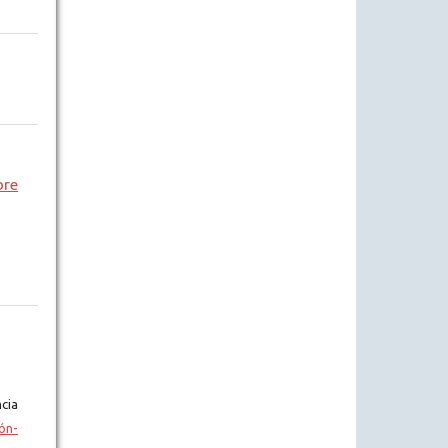
bre
cia
ón-