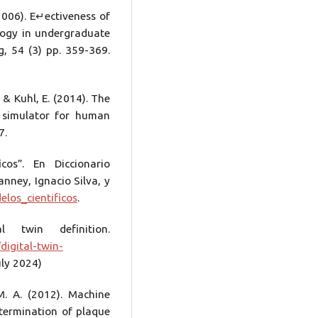
(2006). E↵ectiveness of
ology in undergraduate
, 54 (3) pp. 359-369.
., & Kuhl, E. (2014). The
e simulator for human
7.
icos”. En Diccionario
anney, Ignacio Silva, y
elos_cientificos
.
l twin definition.
digital-twin-
uly 2024)
 M. A. (2012). Machine
etermination of plaque