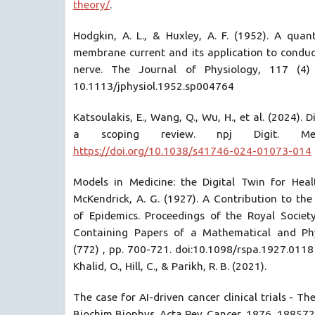
theory/
.
Hodgkin, A. L., & Huxley, A. F. (1952). A quant
membrane current and its application to conduc
nerve. The Journal of Physiology, 117 (4) 
10.1113/jphysiol.1952.sp004764
Katsoulakis, E., Wang, Q., Wu, H., et al. (2024). D
a scoping review. npj Digit. M
https://doi.org/10.1038/s41746-024-01073-014
Models in Medicine: the Digital Twin for Hea
McKendrick, A. G. (1927). A Contribution to th
of Epidemics. Proceedings of the Royal Societ
Containing Papers of a Mathematical and Phy
(772) , pp. 700-721. doi:10.1098/rspa.1927.0118 Ko
Khalid, O., Hill, C., & Parikh, R. B. (2021).
The case for AI-driven cancer clinical trials - The
Biochim Biophys. Acta Rev. Cancer, 1876, 188572