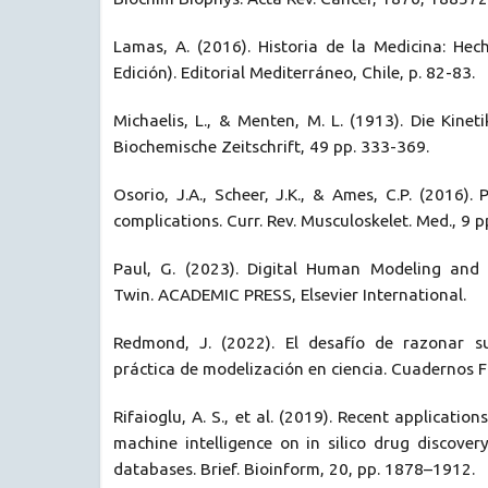
Lamas, A. (2016). Historia de la Medicina: Hec
Edición). Editorial Mediterráneo, Chile, p. 82-83.
Michaelis, L., & Menten, M. L. (1913). Die Kinet
Biochemische Zeitschrift, 49 pp. 333-369.
Osorio, J.A., Scheer, J.K., & Ames, C.P. (2016).
complications. Curr. Rev. Musculoskelet. Med., 9 
Paul, G. (2023). Digital Human Modeling and 
Twin. ACADEMIC PRESS, Elsevier International.
Redmond, J. (2022). El desafío de razonar su
práctica de modelización en ciencia. Cuadernos Fi
Rifaioglu, A. S., et al. (2019). Recent applicatio
machine intelligence on in silico drug discover
databases. Brief. Bioinform, 20, pp. 1878–1912.