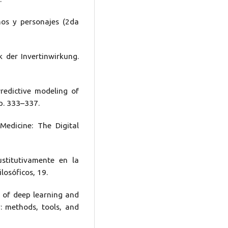
hos y personajes (2da
ik der Invertinwirkung.
 Predictive modeling of
pp. 333–337.
Medicine: The Digital
stitutivamente en la
losóficos, 19.
ns of deep learning and
y: methods, tools, and