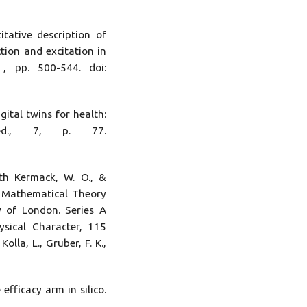
itative description of
tion and excitation in
, pp. 500-544. doi:
igital twins for health:
ed., 7, p. 77.
lth Kermack, W. O., &
e Mathematical Theory
y of London. Series A
sical Character, 115
lla, L., Gruber, F. K.,
 efficacy arm in silico.
.