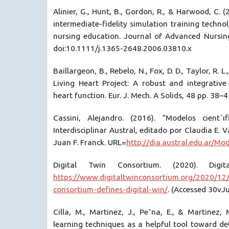
Alinier, G., Hunt, B., Gordon, R., & Harwood, C. 
intermediate-fidelity simulation training techn
nursing education. Journal of Advanced Nursing
doi:10.1111/j.1365-2648.2006.03810.x
Baillargeon, B., Rebelo, N., Fox, D. D., Taylor, R. L
Living Heart Project: A robust and integrativ
heart function. Eur. J. Mech. A Solids, 48 pp. 38–4
Cassini, Alejandro. (2016). “Modelos cient´ıf
Interdisciplinar Austral, editado por Claudia E. V
Juan F. Franck. URL=
http://dia.austral.edu.ar/Mod
Digital Twin Consortium. (2020). Digita
https://www.digitaltwinconsortium.org/2020/12/
consortium-defines-digital-win/
. (Accessed 30vJ
Cilla, M., Martinez, J., Pe˜na, E., & Martinez,
learning techniques as a helpful tool toward d