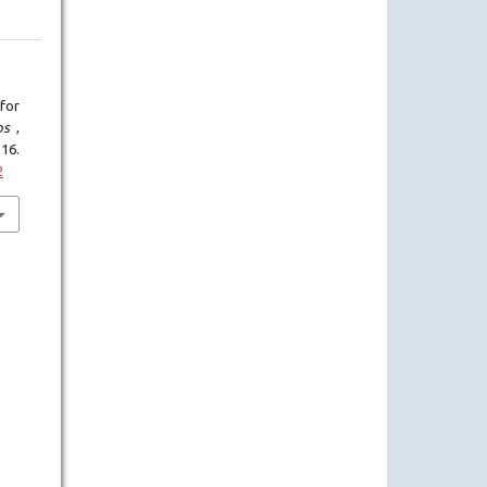
for
tos
,
.
2