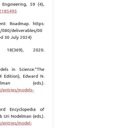
 Engineering, 59 (4),
.2185495
ent: Roadmap. https:
3/080/deliverables/00
ed 30 July 2024)
18(369), 2020.
els in Science.”The
4 Edition), Edward N.
n (eds.).
4/entries/models-
ord Encyclopedia of
& Uri Nodelman (eds.).
3/entries/model-